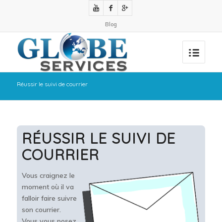
Blog
Réussir le suivi de courrier
RÉUSSIR LE SUIVI DE
COURRIER
Vous craignez le
moment où il va
falloir faire suivre
son courrier.
Vous vous posez