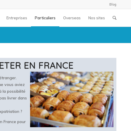
Blog
Entreprises
Particuliers
Overseas
Nos sites
HETER EN FRANCE
 étranger.
ue vous aviez
la possibilité
as livrer dans
patriation ?
 en France pour