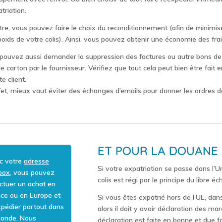
triation.
tre, vous pouvez faire le choix du reconditionnement (afin de minimiser
 poids de votre colis). Ainsi, vous pouvez obtenir une économie des fra
pouvez aussi demander la suppression des factures ou autre bons de l
e carton par le fournisseur. Vérifiez que tout cela peut bien être fait e
e client.
fet, mieux vaut éviter des échanges d’emails pour donner les ordres d
ET POUR LA DOUANE 
c votre
adresse
Si votre expatriation se passe dans l
box
, vous pouvez
colis est régi par le principe du libre é
ctuer un achat en
nce ou en Europe et
Si vous êtes expatrié hors de l’UE, da
xpédier partout dans
alors il doit y avoir déclaration des 
monde. Nous
déclaration est faite en bonne et due 