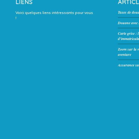
LIENS
ARTIC
Taxes de dou
Voici quelques liens intéressants pour vous
!
Douane avec l
Carte grise : 
d’immatricula
Zoom sur la v
aventure
Assurance san