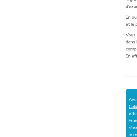
d’expa
En ou
et le
Vous 
dans l
compt
En ef
Ave
Coli
effe
Fra
rée
le 