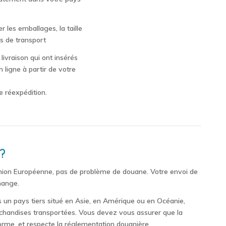
 les emballages, la taille
is de transport
ivraison qui ont insérés
n ligne à partir de votre
e réexpédition.
?
’Union Européenne, pas de problème de douane. Votre envoi de
change.
ns un pays tiers situé en Asie, en Amérique ou en Océanie,
marchandises transportées. Vous devez vous assurer que la
forme, et respecte la réglementation douanière.