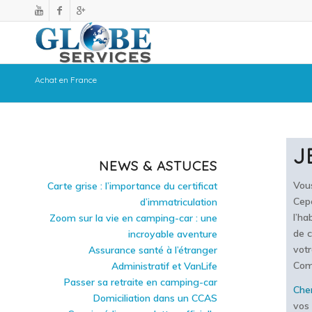
Achat en France
J
NEWS & ASTUCES
Vous
Carte grise : l’importance du certificat
Cepe
d’immatriculation
l’ha
Zoom sur la vie en camping-car : une
de c
incroyable aventure
votr
Assurance santé à l’étranger
Comm
Administratif et VanLife
Passer sa retraite en camping-car
Cher
Domiciliation dans un CCAS
vos 