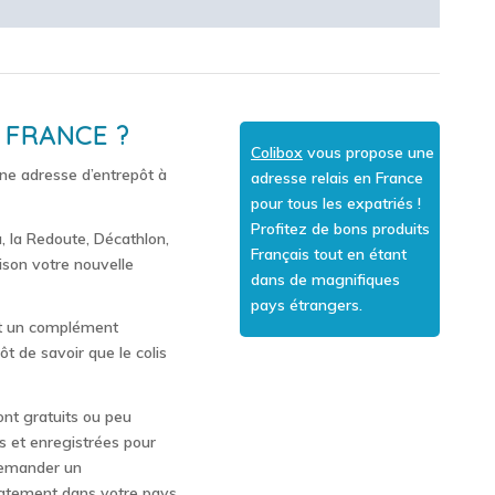
 FRANCE ?
Colibox
vous propose une
d’une adresse d’entrepôt à
adresse relais en France
pour tous les expatriés !
Profitez de bons produits
, la Redoute, Décathlon,
Français tout en étant
ison votre nouvelle
dans de magnifiques
pays étrangers.
nt un complément
t de savoir que le colis
ont gratuits ou peu
s et enregistrées pour
emander un
diatement dans votre pays