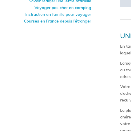
Savoir rédiger une lettre officielle
Voyager pas cher en camping
Instruction en famille pour voyager
Courses en France depuis l’étranger
UN
En ta
laque
Lorsq
ou to
adress
Votre
d’adr
reçu 
La pl
onére
votre
regro