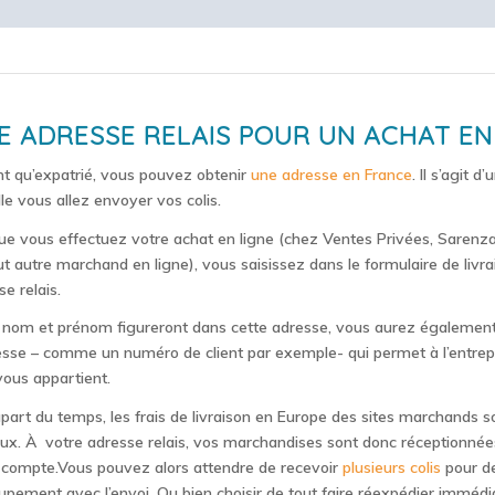
E ADRESSE RELAIS POUR UN ACHAT EN
nt qu’expatrié, vous pouvez obtenir
une adresse en France
. Il s’agit 
lle vous allez envoyer vos colis.
ue vous effectuez votre achat en ligne (chez Ventes Privées, Sarenza
ut autre marchand en ligne), vous saisissez dans le formulaire de livra
e relais.
 nom et prénom figureront dans cette adresse, vous aurez égaleme
esse – comme un numéro de client par exemple- qui permet à l’entrepô
vous appartient.
upart du temps, les frais de livraison en Europe des sites marchands s
ux. À votre adresse relais, vos marchandises sont donc réceptionnée
 compte.Vous pouvez alors attendre de recevoir
plusieurs colis
pour d
upement avec l’envoi. Ou bien choisir de tout faire réexpédier immé