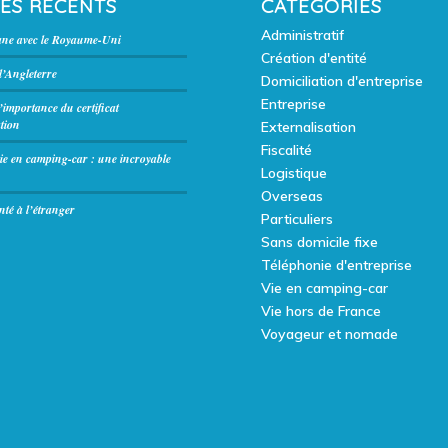
LES RÉCENTS
CATÉGORIES
Administratif
ane avec le Royaume-Uni
Création d'entité
’Angleterre
Domiciliation d'entreprise
Entreprise
l’importance du certificat
tion
Externalisation
Fiscalité
ie en camping-car : une incroyable
Logistique
Overseas
té à l’étranger
Particuliers
Sans domicile fixe
Téléphonie d'entreprise
Vie en camping-car
Vie hors de France
Voyageur et nomade