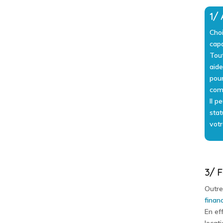
1/ 
Choi
capa
Tout
aide
pour
com
Il p
stat
votr
3/ F
Outre
financ
En eff