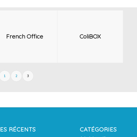
French Office
ColiBOX
1
2
3
LES RÉCENTS
CATÉGORIES