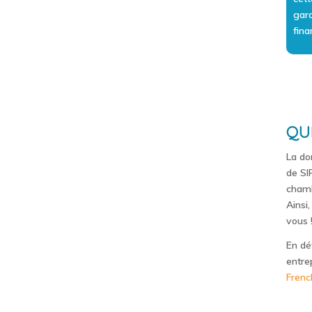
gar
fina
QU
La do
de SI
chamb
Ainsi,
vous 
En dé
entre
Frenc