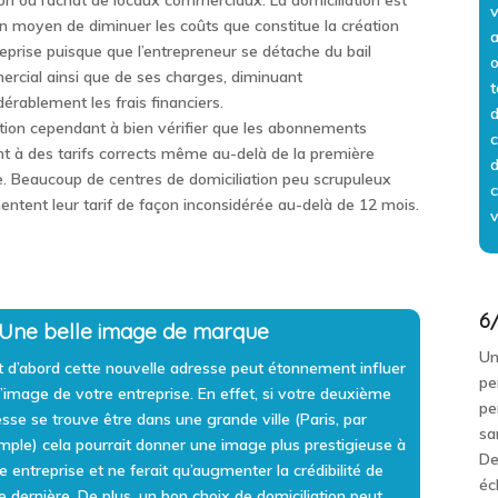
ion ou l’achat de locaux commerciaux. La domiciliation est
v
n moyen de diminuer les coûts que constitue la création
a
reprise puisque que l’entrepreneur se détache du bail
o
rcial ainsi que de ses charges, diminuant
t
dérablement les frais financiers.
d
tion cependant à bien vérifier que les abonnements
c
nt à des tarifs corrects même au-delà de la première
d
. Beaucoup de centres de domiciliation peu scrupuleux
c
ntent leur tarif de façon inconsidérée au-delà de 12 mois.
6/
 Une belle image de marque
U
t d’abord
cette nouvelle adresse peut étonnement influer
pe
l’image de votre entreprise
. En effet, si votre deuxième
pe
sse se trouve être dans une grande ville (Paris, par
sa
ple) cela pourrait donner une image plus prestigieuse à
De
e entreprise et ne ferait qu’augmenter la crédibilité de
éc
e dernière. De plus, un bon choix de domiciliation peut