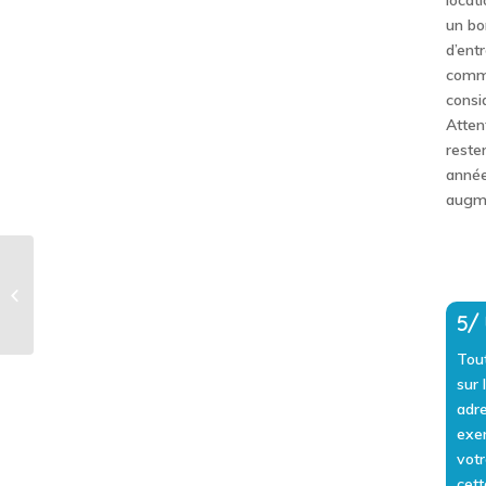
locat
un bo
d’ent
comme
consi
Atten
reste
année
augme
Boites postales et technologie
5/
Tou
sur 
adre
exem
votr
cett