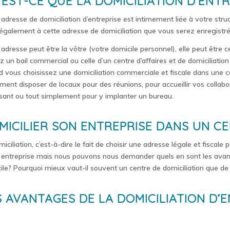
’EST-CE QUE LA DOMICILIATION D’ENTR
 adresse de domiciliation d’entreprise est intimement liée à votre struc
 également à cette adresse de domiciliation que vous serez enregistré 
 adresse peut être la vôtre (votre domicile personnel), elle peut être c
z un bail commercial ou celle d’un centre d’affaires et de domiciliation
 vous choisissez une domiciliation commerciale et fiscale dans une c
ment disposer de locaux pour des réunions, pour accueillir vos collab
isant ou tout simplement pour y implanter un bureau.
MICILIER SON ENTREPRISE DANS UN CE
iciliation, c’est-à-dire le fait de choisir une adresse légale et fiscal
 entreprise mais nous pouvons nous demander quels en sont les avan
ile? Pourquoi mieux vaut-il souvent un centre de domiciliation que de
S AVANTAGES DE LA DOMICILIATION D’