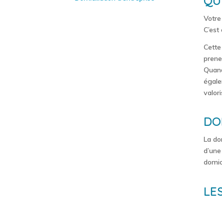
QU
Votre
C’est
Cette
prene
Quand
égale
valor
DO
La dom
d’une
domic
LE