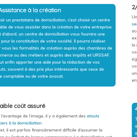
2
Assistance à la création
Un
sir un prestataire de domiciliation, c’est choisir
un centre
se
ble de vous assister dans la création de votre entreprise
.
ac
 d’abord, un centre de domiciliation vous fournira une
ex
 pour la constitution de votre société. Il pourra réaliser
la
 vous les formalités de création auprès des chambres de
vo
merce ou des métiers et auprès des impôts et URSSAF.
ég
eut enfin apporter une aide pour la rédaction de vos
vo
uts, souvent à des prix plus intéressants que ceux de
un
e comptable ou de votre avocat.
en
aible coût assuré
 l’avantage de l’image, il y a également des
atouts
T
iers à la domiciliation
.
a
et, il est parfois financièrement difficile d’assumer la