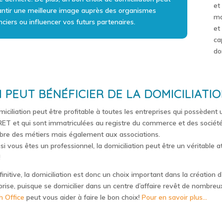
et
antir une meilleure image auprès des organismes
ma
nciers ou influencer vos futurs partenaires.
et
ca
do
I PEUT BÉNÉFICIER DE LA DOMICILIATIO
miciliation peut être profitable à toutes les entreprises qui possèden
RET et qui sont immatriculées au registre du commerce et des société
re des métiers mais également aux associations.
 si vous êtes un professionnel, la domiciliation peut être un véritable 
!
finitive, la domiciliation est donc un choix important dans la création 
prise, puisque se domicilier dans un centre d’affaire revêt de nombre
h Office
peut vous aider à faire le bon choix!
Pour en savoir plus…