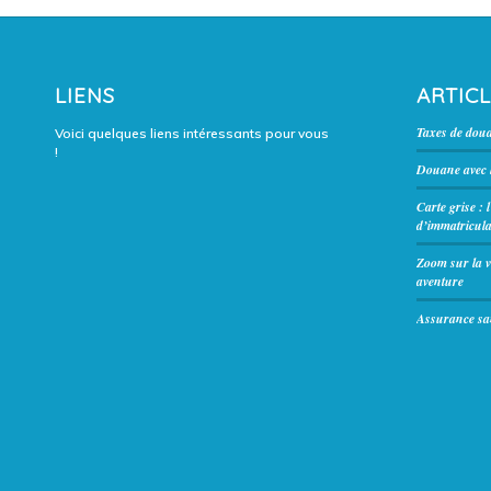
LIENS
ARTIC
Taxes de dou
Voici quelques liens intéressants pour vous
!
Douane avec l
Carte grise : 
d’immatricula
Zoom sur la v
aventure
Assurance san